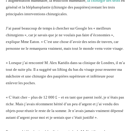
l’augmentation mammaire, la réduction mammaire,
la chirurgie des seins
en
général et la blépharoplastie (chirurgie des paupières) restant les trois
principales interventions chirurgicales.
J’ai passé beaucoup de temps à chercher sur Google les « meilleurs
chirurgiens », car je savais que je ne voulais pas faire d’économies »,
explique Mme Eaton. « C’est une chose d’avoir des seins de travers, car
personne ne le remarquera vraiment, mais tout le monde verra votre visage.
« Lorsque j’ai rencontré M. Alex Karidis dans sa clinique de Londres, il m’a
tout de suite plu. Il a suggéré un lifting du bas du visage pour resserrer ma
mâchoire et une chirurgie des paupières supérieure et inférieure pour
enlever les poches.
« C’était cher – plus de 12 000 £ – et en tant que parent isolé, je n’étais pas
riche. Mais j’avais récemment hérité d’un peu d’argent et j’ai vendu des
objets pour réunir le reste de la somme. Je n’avais jamais vraiment dépensé
autant d’argent pour moi et je sentais que c’était justifié ».