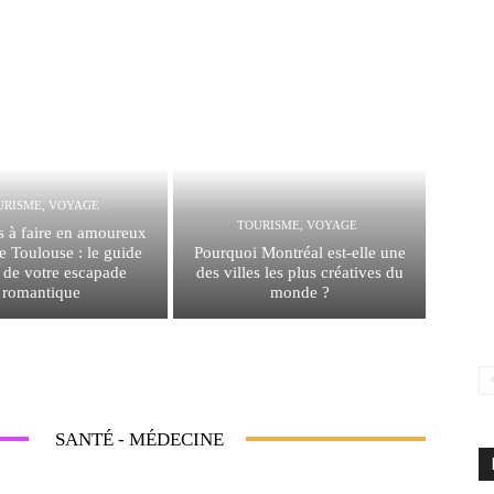
URISME, VOYAGE
TOURISME, VOYAGE
s à faire en amoureux
e Toulouse : le guide
Pourquoi Montréal est-elle une
 de votre escapade
des villes les plus créatives du
romantique
monde ?
SANTÉ - MÉDECINE