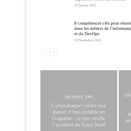
20 Janvier 2025
8 compétences clés pour réussi
dans les métiers de l’informati
et du DevOps
28 Novembre 2024
FIN
SÉCURITÉ, VPN
Cyberattaque contre une
station d’eau potable en
r
Gaspésie : ce que révèle
au
l’incident de Saint-Noël