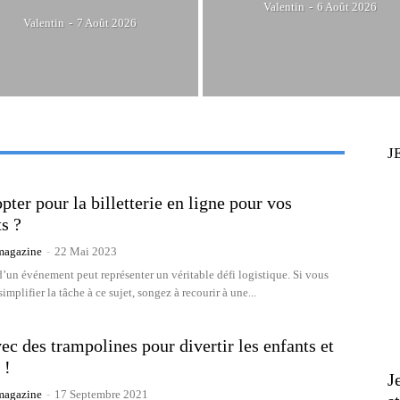
Valentin
-
6 Août 2026
Valentin
-
7 Août 2026
J
pter pour la billetterie en ligne pour vos
s ?
agazine
-
22 Mai 2023
d’un événement peut représenter un véritable défi logistique. Si vous
implifier la tâche à ce sujet, songez à recourir à une...
ec des trampolines pour divertir les enfants et
 !
J
agazine
-
17 Septembre 2021