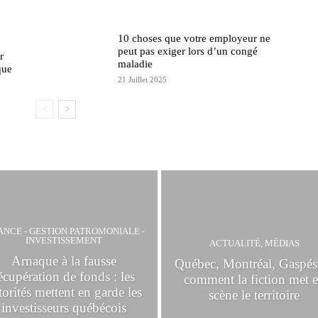
10 choses que votre employeur ne
peut pas exiger lors d’un congé
r
maladie
que
21 Juillet 2025
ANCE - GESTION PATROMONIALE -
INVESTISSEMENT
ACTUALITÉ, MÉDIAS
Arnaque à la fausse
Québec, Montréal, Gaspési
écupération de fonds : les
comment la fiction met 
torités mettent en garde les
scène le territoire
investisseurs québécois