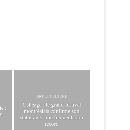
ART ET CULTURE
Osheaga : le grand festival
e :
montréalais confirme son
en
statut avec une fréquentation
record