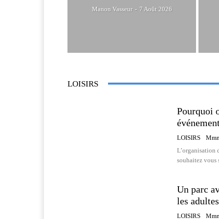
Manon Vasseur
-
7 Août 2026
LOISIRS
Pourquoi o
événement
LOISIRS
Mmm
L’organisation 
souhaitez vous s
Un parc av
les adultes
LOISIRS
Mmm