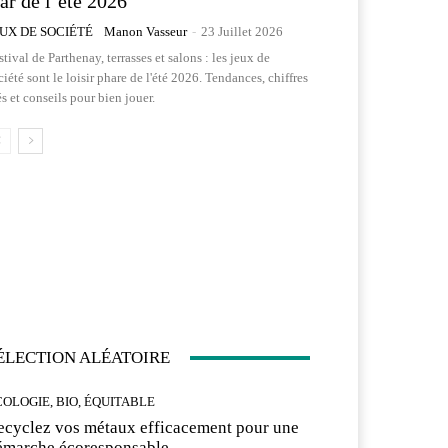
tar de l’été 2026
EUX DE SOCIÉTÉ
Manon Vasseur
-
23 Juillet 2026
stival de Parthenay, terrasses et salons : les jeux de
ciété sont le loisir phare de l'été 2026. Tendances, chiffres
és et conseils pour bien jouer.
ÉLECTION ALÉATOIRE
COLOGIE, BIO, ÉQUITABLE
ecyclez vos métaux efficacement pour une
émarche écoresponsable