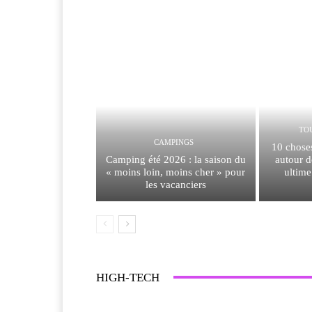
TO
CAMPINGS
10 chose
Camping été 2026 : la saison du
autour d
« moins loin, moins cher » pour
ultime
les vacanciers
HIGH-TECH