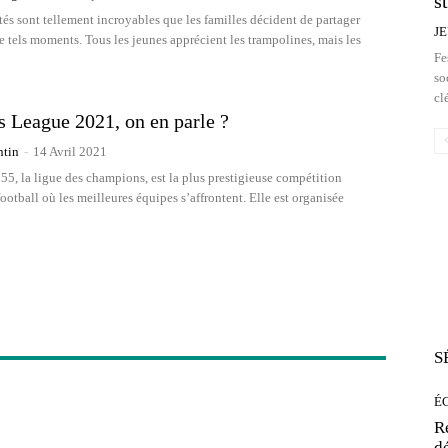
s
tés sont tellement incroyables que les familles décident de partager
J
 tels moments. Tous les jeunes apprécient les trampolines, mais les
Fe
so
cl
 League 2021, on en parle ?
ntin
-
14 Avril 2021
55, la ligue des champions, est la plus prestigieuse compétition
otball où les meilleures équipes s’affrontent. Elle est organisée
S
É
R
d