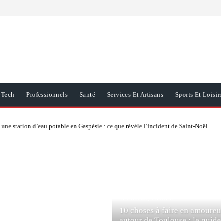
-Tech
Professionnels
Santé
Services Et Artisans
Sports Et Loisir
une station d’eau potable en Gaspésie : ce que révèle l’incident de Saint-Noël
TOURISME, VOYAGE
10 choses à faire en amoure
autour de Toulouse : le guide