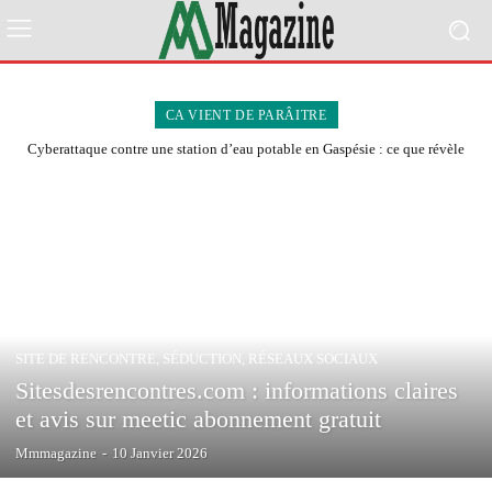
CA VIENT DE PARÂITRE
Cyberattaque contre une station d’eau potable en Gaspésie : ce que révèle
l’incident de Saint-Noël
SITE DE RENCONTRE, SÉDUCTION, RÉSEAUX SOCIAUX
Sitesdesrencontres.com : informations claires
et avis sur meetic abonnement gratuit
Mmmagazine
-
10 Janvier 2026