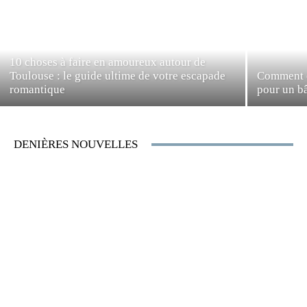
10 choses à faire en amoureux autour de
Toulouse : le guide ultime de votre escapade
Comment c
romantique
pour un b
DENIÈRES NOUVELLES