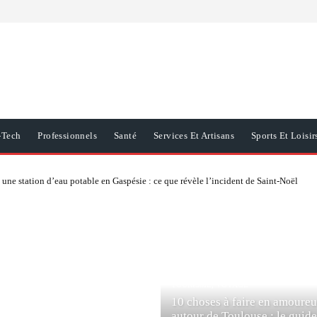
-Tech
Professionnels
Santé
Services Et Artisans
Sports Et Loisir
une station d’eau potable en Gaspésie : ce que révèle l’incident de Saint-Noël
TOURISME, VOYAGE
10 choses à faire en amoure
autour de Toulouse : le guide