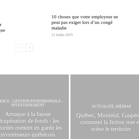
10 choses que votre employeur ne
peut pas exiger lors d’un congé
r
maladie
que
21 Juillet 2025
ANCE - GESTION PATROMONIALE -
INVESTISSEMENT
ACTUALITÉ, MÉDIAS
Arnaque à la fausse
Québec, Montréal, Gaspési
écupération de fonds : les
comment la fiction met 
torités mettent en garde les
scène le territoire
investisseurs québécois