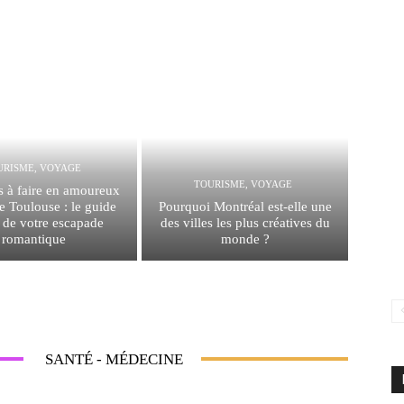
URISME, VOYAGE
TOURISME, VOYAGE
s à faire en amoureux
e Toulouse : le guide
Pourquoi Montréal est-elle une
 de votre escapade
des villes les plus créatives du
romantique
monde ?
SANTÉ - MÉDECINE