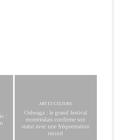
ART ET CULTURE
Osheaga : le grand festival
e :
montréalais confirme son
en
statut avec une fréquentation
record