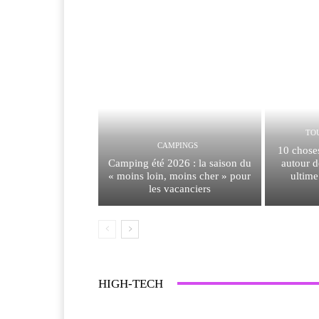
TO
CAMPINGS
10 chose
Camping été 2026 : la saison du
autour d
« moins loin, moins cher » pour
ultime
les vacanciers
HIGH-TECH