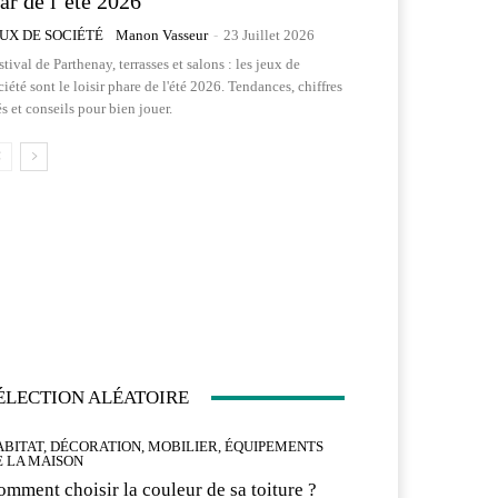
tar de l’été 2026
EUX DE SOCIÉTÉ
Manon Vasseur
-
23 Juillet 2026
stival de Parthenay, terrasses et salons : les jeux de
ciété sont le loisir phare de l'été 2026. Tendances, chiffres
és et conseils pour bien jouer.
ÉLECTION ALÉATOIRE
ABITAT, DÉCORATION, MOBILIER, ÉQUIPEMENTS
E LA MAISON
omment choisir la couleur de sa toiture ?