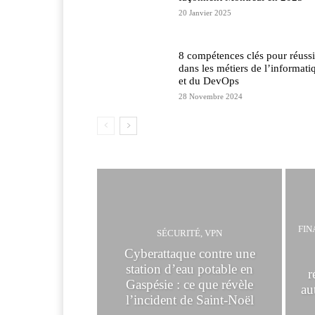
20 Janvier 2025
8 compétences clés pour réussi
dans les métiers de l’informati
et du DevOps
28 Novembre 2024
FIN
SÉCURITÉ, VPN
Cyberattaque contre une
station d’eau potable en
r
Gaspésie : ce que révèle
au
l’incident de Saint-Noël