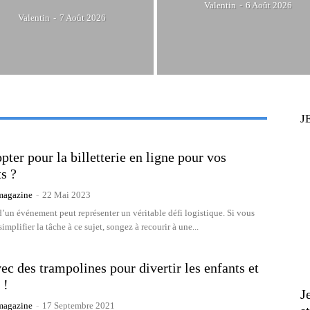
Valentin
-
6 Août 2026
Valentin
-
7 Août 2026
J
pter pour la billetterie en ligne pour vos
s ?
agazine
-
22 Mai 2023
d’un événement peut représenter un véritable défi logistique. Si vous
implifier la tâche à ce sujet, songez à recourir à une...
ec des trampolines pour divertir les enfants et
 !
J
agazine
-
17 Septembre 2021