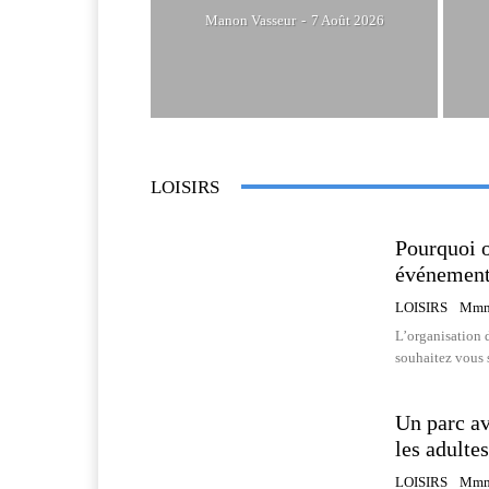
Manon Vasseur
-
7 Août 2026
LOISIRS
Pourquoi o
événement
LOISIRS
Mmm
L’organisation 
souhaitez vous s
Un parc av
les adultes
LOISIRS
Mmm