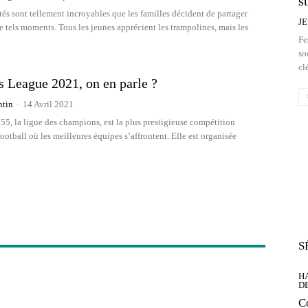
s
tés sont tellement incroyables que les familles décident de partager
J
 tels moments. Tous les jeunes apprécient les trampolines, mais les
Fe
so
cl
 League 2021, on en parle ?
ntin
-
14 Avril 2021
55, la ligue des champions, est la plus prestigieuse compétition
otball où les meilleures équipes s’affrontent. Elle est organisée
S
H
D
C