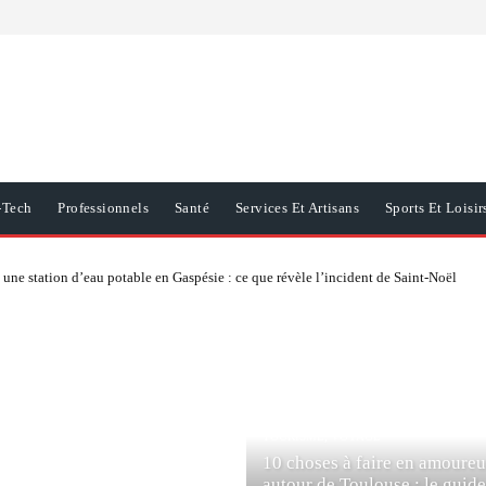
-Tech
Professionnels
Santé
Services Et Artisans
Sports Et Loisir
une station d’eau potable en Gaspésie : ce que révèle l’incident de Saint-Noël
TOURISME, VOYAGE
10 choses à faire en amoure
autour de Toulouse : le guide