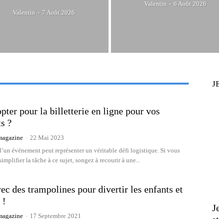
Valentin
-
6 Août 2026
Valentin
-
7 Août 2026
J
pter pour la billetterie en ligne pour vos
s ?
agazine
-
22 Mai 2023
d’un événement peut représenter un véritable défi logistique. Si vous
implifier la tâche à ce sujet, songez à recourir à une...
ec des trampolines pour divertir les enfants et
 !
J
agazine
-
17 Septembre 2021