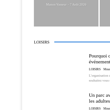
Manon Vasseur
-
7 Août 2026
LOISIRS
Pourquoi o
événement
LOISIRS
Mmm
L’organisation 
souhaitez vous s
Un parc av
les adultes
LOISIRS
Mmm