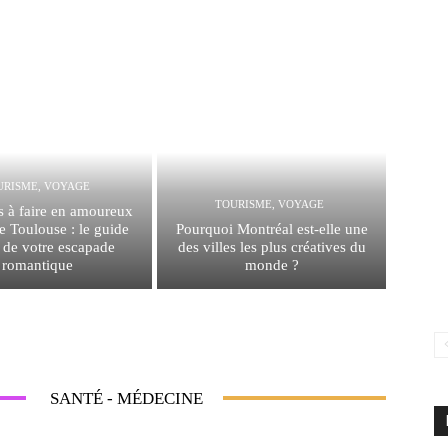
URISME, VOYAGE
TOURISME, VOYAGE
s à faire en amoureux
e Toulouse : le guide
Pourquoi Montréal est-elle une
 de votre escapade
des villes les plus créatives du
romantique
monde ?
SANTÉ - MÉDECINE