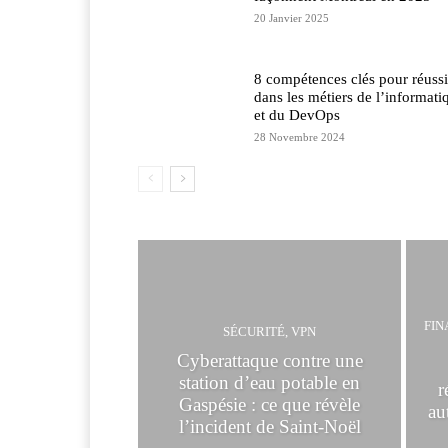
20 Janvier 2025
8 compétences clés pour réussi
dans les métiers de l’informati
et du DevOps
28 Novembre 2024
FIN
SÉCURITÉ, VPN
Cyberattaque contre une
station d’eau potable en
r
Gaspésie : ce que révèle
au
l’incident de Saint-Noël