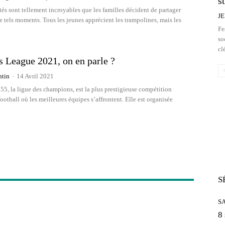
s
tés sont tellement incroyables que les familles décident de partager
J
 tels moments. Tous les jeunes apprécient les trampolines, mais les
Fe
so
cl
 League 2021, on en parle ?
ntin
-
14 Avril 2021
55, la ligue des champions, est la plus prestigieuse compétition
otball où les meilleures équipes s’affrontent. Elle est organisée
S
S
8