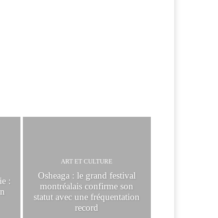
ART ET CULTURE
Osheaga : le grand festival
e :
montréalais confirme son
en
statut avec une fréquentation
record