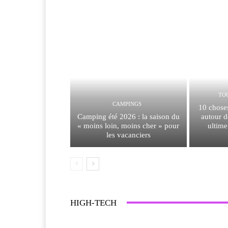
TO
CAMPINGS
10 chose
Camping été 2026 : la saison du
autour d
« moins loin, moins cher » pour
ultime
les vacanciers
HIGH-TECH