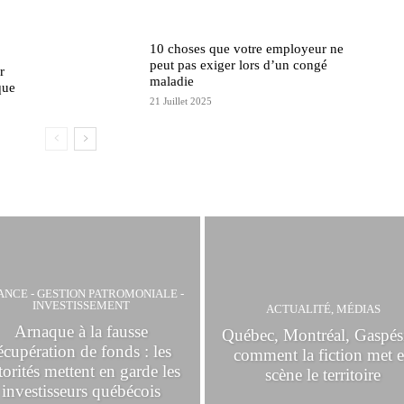
10 choses que votre employeur ne
peut pas exiger lors d’un congé
r
maladie
que
21 Juillet 2025
ANCE - GESTION PATROMONIALE -
INVESTISSEMENT
ACTUALITÉ, MÉDIAS
Arnaque à la fausse
Québec, Montréal, Gaspési
écupération de fonds : les
comment la fiction met 
torités mettent en garde les
scène le territoire
investisseurs québécois